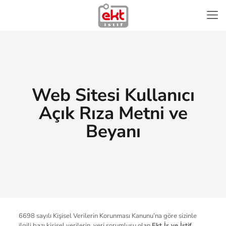
Web Sitesi Kullanıcı
Açık Rıza Metni ve
Beyanı
6698 sayılı Kişisel Verilerin Korunması Kanunu’na göre sizinle
ilgili bazı kişisel verilerin, veri sorumlusu olan
Ekt İş ve İstif