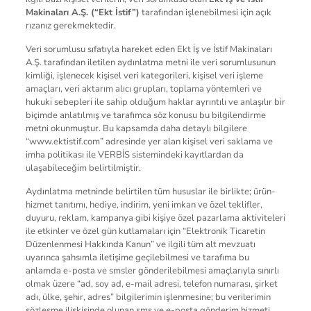
Makinaları A.Ş. (“Ekt İstif”)
tarafından işlenebilmesi için açık
rızanız gerekmektedir.
Veri sorumlusu sıfatıyla hareket eden Ekt İş ve İstif Makinaları
A.Ş. tarafından iletilen aydınlatma metni ile veri sorumlusunun
kimliği, işlenecek kişisel veri kategorileri, kişisel veri işleme
amaçları, veri aktarım alıcı grupları, toplama yöntemleri ve
hukuki sebepleri ile sahip olduğum haklar ayrıntılı ve anlaşılır bir
biçimde anlatılmış ve tarafımca söz konusu bu bilgilendirme
metni okunmuştur. Bu kapsamda daha detaylı bilgilere
“
www.ektistif.com
” adresinde yer alan kişisel veri saklama ve
imha politikası ile VERBİS sistemindeki kayıtlardan da
ulaşabileceğim belirtilmiştir.
Aydınlatma metninde belirtilen tüm hususlar ile birlikte; ürün-
hizmet tanıtımı, hediye, indirim, yeni imkan ve özel teklifler,
duyuru, reklam, kampanya gibi kişiye özel pazarlama aktiviteleri
ile etkinler ve özel gün kutlamaları için “Elektronik Ticaretin
Düzenlenmesi Hakkında Kanun” ve ilgili tüm alt mevzuatı
uyarınca şahsımla iletişime geçilebilmesi ve tarafıma bu
anlamda e-posta ve smsler gönderilebilmesi amaçlarıyla sınırlı
olmak üzere “ad, soy ad, e-mail adresi, telefon numarası, şirket
adı, ülke, şehir, adres” bilgilerimin işlenmesine; bu verilerimin
sözleşme ilişkisinde olunan sms ve e-posta gönderim hizmeti