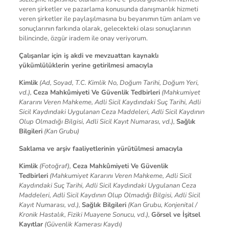
veren şirketler ve pazarlama konusunda danışmanlık hizmeti
veren şirketler ile paylaşılmasına bu beyanımın tüm anlam ve
sonuçlarının farkında olarak, gelecekteki olası sonuçlarının
bilincinde, özgür iradem ile onay veriyorum.
Çalışanlar için iş akdi ve mevzuattan kaynaklı
yükümlülüklerin yerine getirilmesi amacıyla
Kimlik
(Ad, Soyad, T.C. Kimlik No, Doğum Tarihi, Doğum Yeri,
vd.),
Ceza Mahkûmiyeti Ve Güvenlik Tedbirleri
(Mahkumiyet
Kararını Veren Mahkeme, Adli Sicil Kaydındaki Suç Tarihi, Adli
Sicil Kaydındaki Uygulanan Ceza Maddeleri, Adli Sicil Kaydının
Olup Olmadığı Bilgisi, Adli Sicil Kayıt Numarası, vd.),
Sağlık
Bilgileri
(Kan Grubu)
Saklama ve arşiv faaliyetlerinin yürütülmesi amacıyla
Kimlik
(Fotoğraf),
Ceza Mahkûmiyeti Ve Güvenlik
Tedbirleri
(Mahkumiyet Kararını Veren Mahkeme, Adli Sicil
Kaydındaki Suç Tarihi, Adli Sicil Kaydındaki Uygulanan Ceza
Maddeleri, Adli Sicil Kaydının Olup Olmadığı Bilgisi, Adli Sicil
Kayıt Numarası, vd.),
Sağlık Bilgileri
(Kan Grubu, Konjenital /
Kronik Hastalık, Fiziki Muayene Sonucu, vd.),
Görsel ve İşitsel
Kayıtlar
(Güvenlik Kamerası Kaydı)