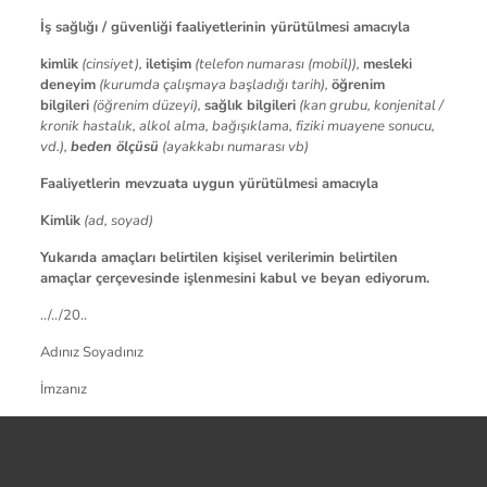
İş sağlığı / güvenliği faaliyetlerinin yürütülmesi amacıyla
kimlik
(cinsiyet),
iletişim
(telefon numarası (mobil)),
mesleki
deneyim
(kurumda çalışmaya başladığı tarih),
öğrenim
bilgileri
(öğrenim düzeyi),
sağlık bilgileri
(kan grubu, konjenital /
kronik hastalık, alkol alma, bağışıklama, fiziki muayene sonucu,
vd.),
beden ölçüsü
(ayakkabı numarası vb)
Faaliyetlerin mevzuata uygun yürütülmesi amacıyla
Kimlik
(ad, soyad)
Yukarıda amaçları belirtilen kişisel verilerimin belirtilen
amaçlar çerçevesinde işlenmesini kabul ve beyan ediyorum.
../../20..
Adınız Soyadınız
İmzanız